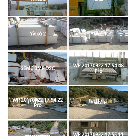
Υλικά 2
Υλικά 1
WP 20170922 17 54 48
SEMC 3MP DSC
Pro
WP 20170922 17 54 22
Υλικά 6
Pro
WP 20170922 17 55 11