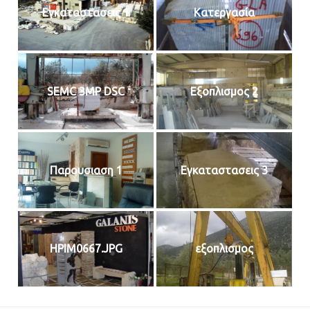
Εγκαταστασεις 1
Κατεργασία
SEMC 3MP DSC
Εξοπλισμος 2
Παρουσιαση 1
Εγκαταστασεις 3
HPIM0667.JPG
εξοπλισμος