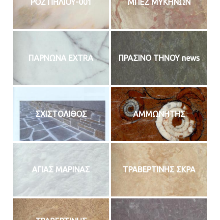
ΡΟΖ ΠΗΛΙΟΥ-001
ΜΠΕΖ ΜΥΚΗΝΩΝ
ΠΑΡΝΩΝΑ EXTRA
ΠΡΑΣΙΝΟ ΤΗΝΟΥ news
ΣΧΙΣΤΟΛΙΘΟΣ
ΑΜΜΩΝΗΤΗΣ
ΑΓΙΑΣ ΜΑΡΙΝΑΣ
ΤΡΑΒΕΡΤΙΝΗΣ ΣΚΡΑ