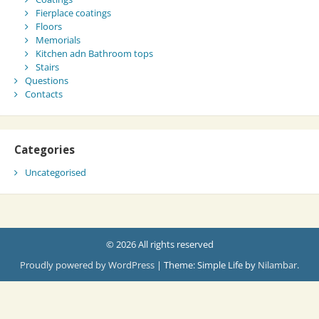
Fierplace coatings
Floors
Memorials
Kitchen adn Bathroom tops
Stairs
Questions
Contacts
Categories
Uncategorised
© 2026 All rights reserved
Proudly powered by WordPress
|
Theme: Simple Life by
Nilambar
.