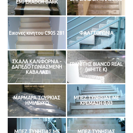
EMPERADOR DARK
Εικονες κινητου C905 281
ΦΑΛΤΣΟΓΩΝΙΑ
ΣΚΑΛΑ ΚΑΛΙΦΟΡΝΙΑ -
ΓΡΑΝΙΤΗΣ BIANCO REAL
ΔΑΠΕΔΟ ΓΩΝΙΑΣΜΕΝΗ
(WHITE K)
ΚΑΒΑΛΑΣ
ΜΑΡΜΑΡΑ ΤΟΥΡΚΙΑΣ
ΜΠΕΖ ΤΥΝΗΣΙΑΣ ΜΕ
ΗΜΙΛΕΥΚΟ
ΚΡΕΜΑΣΗ 0,03
ΜΠΕΖ ΤΥΝΗΣΙΑΣ ΜΕ
ΜΠΕΖ ΤΥΝΗΣΙΑΣ